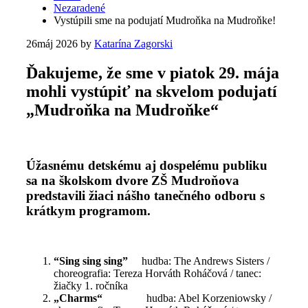
Nezaradené
Vystúpili sme na podujatí Mudroňka na Mudroňke!
26
máj 2026
by
Katarína Zagorski
Ďakujeme, že sme v piatok 29. mája
mohli vystúpiť na skvelom podujatí
„Mudroňka na Mudroňke“
Úžasnému detskému aj dospelému publiku
sa na školskom dvore ZŠ Mudroňova
predstavili žiaci nášho tanečného odboru s
krátkym programom.
“
Sing sing sing
”
hudba: The Andrews Sisters /
choreografia: Tereza Horváth Roháčová / tanec:
žiačky 1. ročníka
„Charms“
hudba: Abel Korzeniowsky /