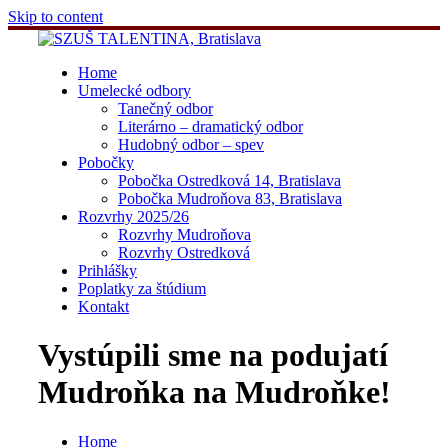
Skip to content
Home
Umelecké odbory
Tanečný odbor
Literárno – dramatický odbor
Hudobný odbor – spev
Pobočky
Pobočka Ostredková 14, Bratislava
Pobočka Mudroňova 83, Bratislava
Rozvrhy 2025/26
Rozvrhy Mudroňova
Rozvrhy Ostredková
Prihlášky
Poplatky za štúdium
Kontakt
Vystúpili sme na podujatí
Mudroňka na Mudroňke!
Home