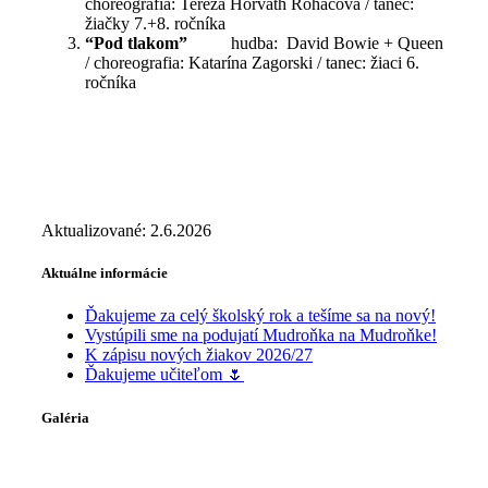
choreografia: Tereza Horváth Roháčová / tanec:
žiačky 7.+8. ročníka
“
Pod tlakom”
hudba: David Bowie + Queen
/ choreografia: Katarína Zagorski / tanec: žiaci 6.
ročníka
Aktualizované: 2.6.2026
Aktuálne informácie
Ďakujeme za celý školský rok a tešíme sa na nový!
Vystúpili sme na podujatí Mudroňka na Mudroňke!
K zápisu nových žiakov 2026/27
Ďakujeme učiteľom 🌷
Galéria